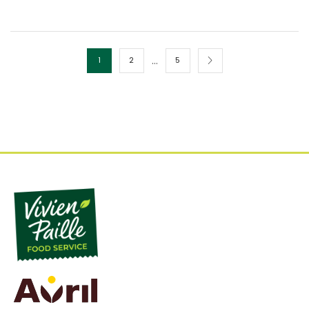
…
1
2
5